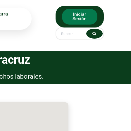
arra
Iniciar
Sesión
racruz
chos laborales.