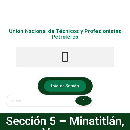
Unión Nacional de Técnicos y Profesionistas
Petroleros
La UNTyPP
Ubica tu Sección
Iniciar Sesión
Sección 5 – Minatitlán,