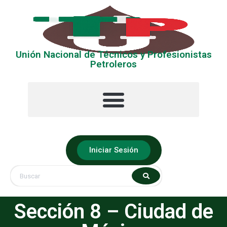
Unión Nacional de Técnicos y Profesionistas
Petroleros
La UNTyPP
Ubica tu Sección
Iniciar Sesión
Sección 8 – Ciudad de