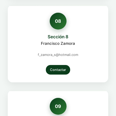
08
Sección 8
Francisco Zamora
f_zamora_s@hotmail.com
Contactar
09