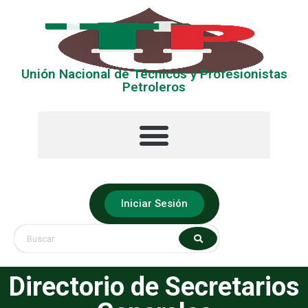
Unión Nacional de Técnicos y Profesionistas
Petroleros
La UNTyPP
Ubica tu Sección
Iniciar Sesión
Directorio de Secretarios