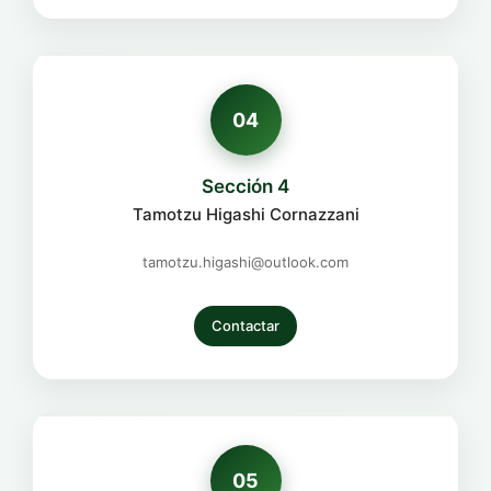
04
Sección 4
Tamotzu Higashi Cornazzani
tamotzu.higashi@outlook.com
Contactar
05