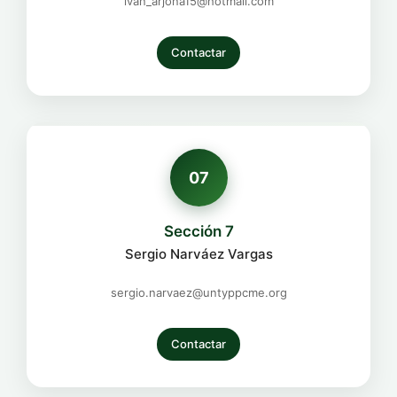
ivan_arjona15@hotmail.com
Contactar
07
Sección 7
Sergio Narváez Vargas
sergio.narvaez@untyppcme.org
Contactar