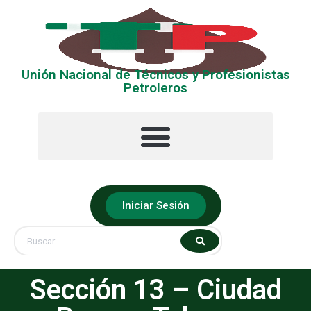
Unión Nacional de Técnicos y Profesionistas
Petroleros
La UNTyPP
Ubica tu Sección
Iniciar Sesión
Sección 13 – Ciudad