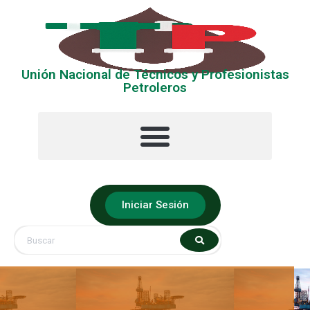
Unión Nacional de Técnicos y Profesionistas
Petroleros
La UNTyPP
Ubica tu Sección
Iniciar Sesión